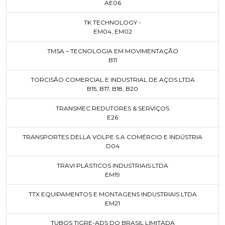
AE06
TK TECHNOLOGY -
EM04
,
EM02
TMSA – TECNOLOGIA EM MOVIMENTAÇÃO
B11
TORCISÃO COMERCIAL E INDUSTRIAL DE AÇOS LTDA
B15
,
B17
,
B18
,
B20
TRANSMEC REDUTORES & SERVIÇOS
E26
TRANSPORTES DELLA VOLPE S.A COMÉRCIO E INDÚSTRIA
D04
TRAVI PLÁSTICOS INDUSTRIAIS LTDA
EM19
TTX EQUIPAMENTOS E MONTAGENS INDUSTRIAIS LTDA
EM21
TUBOS TIGRE-ADS DO BRASIL LIMITADA