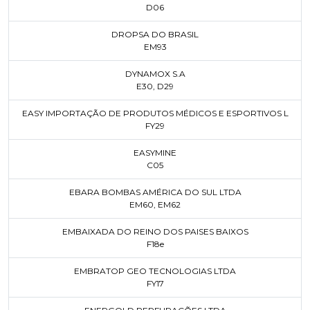
D06
DROPSA DO BRASIL
EM93
DYNAMOX S.A
E30
,
D29
EASY IMPORTAÇÃO DE PRODUTOS MÉDICOS E ESPORTIVOS L
FY29
EASYMINE
C05
EBARA BOMBAS AMÉRICA DO SUL LTDA
EM60
,
EM62
EMBAIXADA DO REINO DOS PAISES BAIXOS
F18e
EMBRATOP GEO TECNOLOGIAS LTDA
FY17