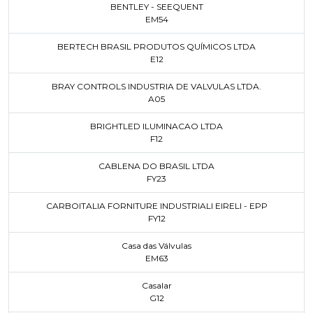
BENTLEY - SEEQUENT
EM54
BERTECH BRASIL PRODUTOS QUÍMICOS LTDA
E12
BRAY CONTROLS INDUSTRIA DE VALVULAS LTDA.
A05
BRIGHTLED ILUMINACAO LTDA
F12
CABLENA DO BRASIL LTDA
FY23
CARBOITALIA FORNITURE INDUSTRIALI EIRELI - EPP
FY12
Casa das Válvulas
EM63
Casalar
G12