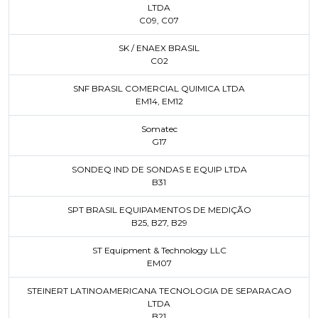
LTDA
C09
,
C07
SK / ENAEX BRASIL
C02
SNF BRASIL COMERCIAL QUIMICA LTDA
EM14
,
EM12
Somatec
G17
SONDEQ IND DE SONDAS E EQUIP LTDA
B31
SPT BRASIL EQUIPAMENTOS DE MEDIÇÃO
B25
,
B27
,
B29
ST Equipment & Technology LLC
EM07
STEINERT LATINOAMERICANA TECNOLOGIA DE SEPARACAO
LTDA
B21