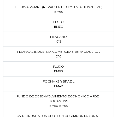
FELUWA PUMPS (REPRESENTED BY B M A HEINZE -ME)
EM95
FESTO
EM30
FITACABO
G13
FLOWVAL INDUSTRIA COMERCIO E SERVICOS LTDA
D10
FLUXO
EM83
FOGMAKER BRAZIL
EM48
FUNDO DE DESENVOLVIMENTO ECONÔMICO – FDE |
TOCANTINS
EM56
,
EM58
G5 INSTRUMENTOS GEOTECNICOS IMPORTADORA E