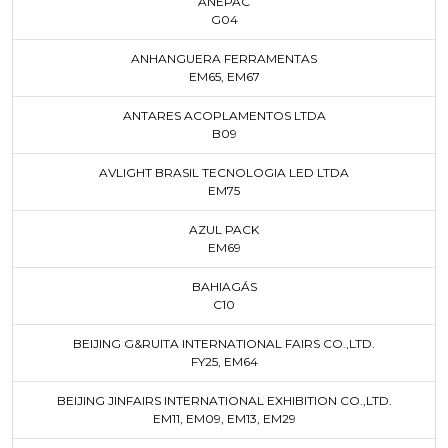
ANEPAC
G04
ANHANGUERA FERRAMENTAS
EM65
,
EM67
ANTARES ACOPLAMENTOS LTDA
B09
AVLIGHT BRASIL TECNOLOGIA LED LTDA
EM75
AZUL PACK
EM69
BAHIAGÁS
C10
BEIJING G&RUITA INTERNATIONAL FAIRS CO.,LTD.
FY25
,
EM64
BEIJING JINFAIRS INTERNATIONAL EXHIBITION CO.,LTD.
EM11
,
EM09
,
EM13
,
EM29