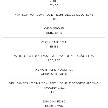
VOITH
EM03
WATSON-MARLOW FLUID TECHNOLOGY SOLUTIONS
B16
WEIR GROUP
EM16
,
EM15
WIREX CABLE S.A.
EM85
WOODTECH DO BRASIL SISTEMAS DE MEDIÇÃO LTDA
F06
,
F08
XCMG BRASIL INDUSTRIA
AE08
,
AE09
,
AE10
YELLOW SOLUTIONS COM. SERV. CONS. E REPRESENTAÇÃO
MAQUINA LTDA
B06
ZHAO KAIFENG
EM68
,
EM90