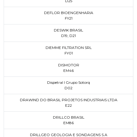
D25
DEFLOR BIOENGENHARIA
FY21
DESWIK BRASIL
D19
,
D21
DIEMME FILTRATION SRL
FY01
DISMOTOR
EM46
Dispetral I Grupo Sotorq
D02
DRAWIND DO BRASIL PROJETOS INDUSTRIAIS LTDA
E22
DRILLCO BRASIL
EM86
DRILLGEO GEOLOGIA E SONDAGENS S.A