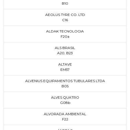
B10
AEOLUS TYRE CO. LTD
C16
ALDAK TECNOLOGIA
F20a
ALS BRASIL
A20
,
B23
ALTAVE
EM57
ALVENIUS EQUIPAMENTOS TUBULARES LTDA
B05
ALVES QUATRO
G08b
ALVORADA AMBIENTAL
F22