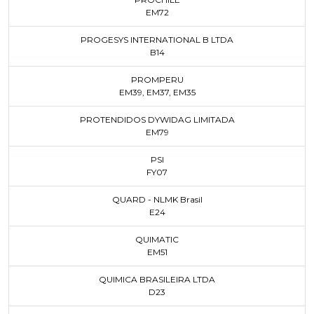
EM72
PROGESYS INTERNATIONAL B LTDA
B14
PROMPERU
EM39
,
EM37
,
EM35
PROTENDIDOS DYWIDAG LIMITADA
EM79
PSI
FY07
QUARD - NLMK Brasil
E24
QUIMATIC
EM51
QUIMICA BRASILEIRA LTDA
D23