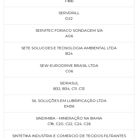
F18b
SERVDRILL
D22
SERVITEC FORACO SONDAGEM S/A
A06
SETE SOLUCOES E TECNOLOGIA AMBIENTAL LTDA
B24
SEW-EURODRIVE BRASIL LTDA
C06
SIDRASUL
B32
,
B34
,
C11
,
C13
SIL SOLUÇÕES EM LUBRIFICAÇÃO LTDA
EM36
SINDIMIBA - MINERAÇÃO NA BAHIA
C18
,
C20
,
C22
,
C24
,
C26
SINTETIKA INDUSTRIA E COMERCIO DE TECIDOS FILTRANTES