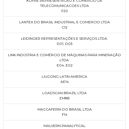
KOFRE REPRESENTACAO E COMERCIO DE
TELECOMUNICACOES LTDA
F20
LANTEX DO BRASIL INDUSTRIAL E COMERCIO LTDA
C12
LEIDINGER REPRESENTAÇÕES E SERVIÇOS LTDA.
D01
,
D03
LINK INDÚSTRIA E COMÉRCIO DE MÁQUINAS PARA MINERAÇÃO
LTDA.
E04
,
E02
LIUGONG LATIN AMERICA
AE14
LOADSCAN BRAZIL LTDA
EM88
MACCAFERRI DO BRASIL LTDA
F14
MALVERN PANALYTICAL