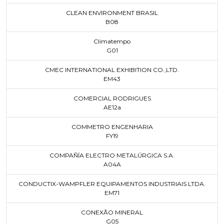
CLEAN ENVIRONMENT BRASIL
B08
Climatempo
G01
CMEC INTERNATIONAL EXHIBITION CO.,LTD.
EM43
COMERCIAL RODRIGUES
AE12a
COMMETRO ENGENHARIA
FY19
COMPAÑÍA ELECTRO METALÚRGICA S.A.
A04A
CONDUCTIX-WAMPFLER EQUIPAMENTOS INDUSTRIAIS LTDA.
EM71
CONEXÃO MINERAL
G05