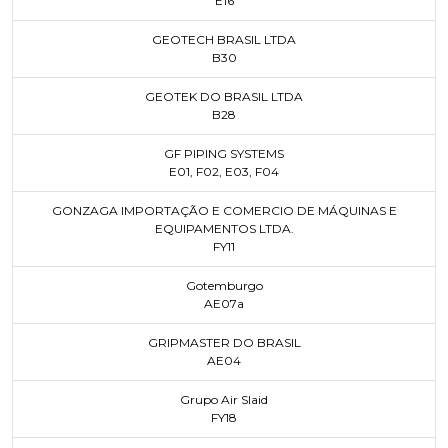
E16
GEOTECH BRASIL LTDA
B30
GEOTEK DO BRASIL LTDA
B28
GF PIPING SYSTEMS
E01
,
F02
,
E03
,
F04
GONZAGA IMPORTAÇÃO E COMERCIO DE MÁQUINAS E
EQUIPAMENTOS LTDA.
FY11
Gotemburgo
AE07a
GRIPMASTER DO BRASIL
AE04
Grupo Air Slaid
FY18