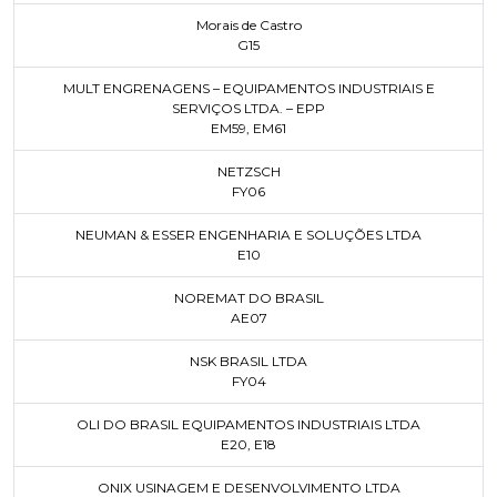
Morais de Castro
G15
MULT ENGRENAGENS – EQUIPAMENTOS INDUSTRIAIS E
SERVIÇOS LTDA. – EPP
EM59
,
EM61
NETZSCH
FY06
NEUMAN & ESSER ENGENHARIA E SOLUÇÕES LTDA
E10
NOREMAT DO BRASIL
AE07
NSK BRASIL LTDA
FY04
OLI DO BRASIL EQUIPAMENTOS INDUSTRIAIS LTDA
E20
,
E18
ONIX USINAGEM E DESENVOLVIMENTO LTDA