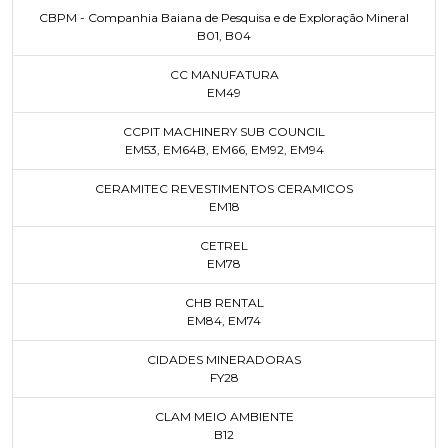
CBPM - Companhia Baiana de Pesquisa e de Exploração Mineral
B01
,
B04
CC MANUFATURA
EM49
CCPIT MACHINERY SUB COUNCIL
EM53
,
EM64B
,
EM66
,
EM92
,
EM94
CERAMITEC REVESTIMENTOS CERAMICOS
EM18
CETREL
EM78
CHB RENTAL
EM84
,
EM74
CIDADES MINERADORAS
FY28
CLAM MEIO AMBIENTE
B12