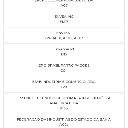
ENERGOLD PERFURAÇÕES LTDA
A07
ENVEA INC
EM17
ENVIMAT
F26
,
AE01
,
AE02
,
AE03
EnvironPact
B13
ERO BRASIL PARTICIPACOES
C04
ESAB INDUSTRIA E COMERCIO LTDA
F28
ESSENCIS TECHNOLOGIES COM.REP.INST. CIENTÍFICA
ANALÍTICA LTDA
F16b
FEDERACAO DAS INDUSTRIAS DO ESTADO DA BAHIA
A02a