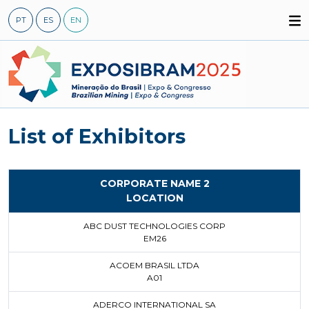
Skip
PT
ES
EN
to
content
List of Exhibitors
CORPORATE NAME 2
LOCATION
ABC DUST TECHNOLOGIES CORP
EM26
ACOEM BRASIL LTDA
A01
ADERCO INTERNATIONAL SA