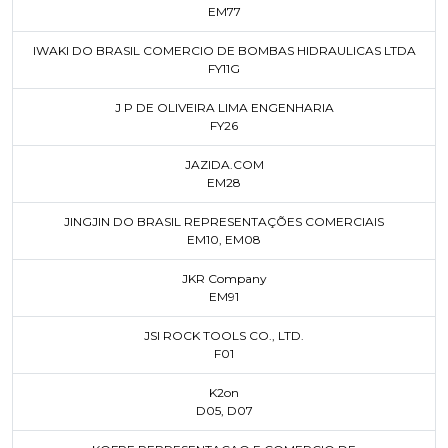
EM77
IWAKI DO BRASIL COMERCIO DE BOMBAS HIDRAULICAS LTDA
FY11G
J P DE OLIVEIRA LIMA ENGENHARIA
FY26
JAZIDA.COM
EM28
JINGJIN DO BRASIL REPRESENTAÇÕES COMERCIAIS
EM10
,
EM08
JKR Company
EM91
JSI ROCK TOOLS CO., LTD.
F01
K2on
D05
,
D07